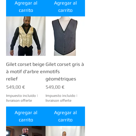
Agregar al
Agregar al
carrito
carrito
Gilet corset beige
Gilet corset gris à
à motif d'arbre en
motifs
relief
géométriques
Precio
Precio
549,00 €
549,00 €
Impuesto incluido
|
Impuesto incluido
|
livraison offerte
livraison offerte
Agregar al
Agregar al
carrito
carrito