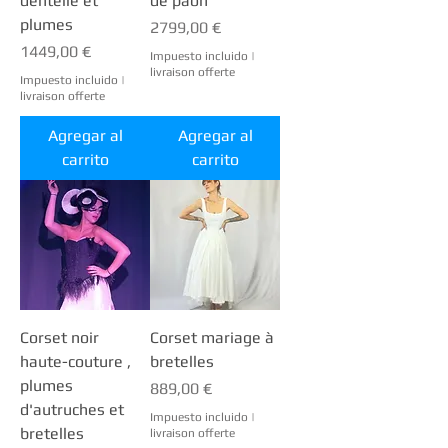
dentelle et
de paon
plumes
Precio
2799,00 €
Precio
1449,00 €
Impuesto incluido
|
livraison offerte
Impuesto incluido
|
livraison offerte
Agregar al
Agregar al
carrito
carrito
Corset noir
Corset mariage à
haute-couture ,
bretelles
plumes
Precio
889,00 €
d'autruches et
Impuesto incluido
|
bretelles
livraison offerte