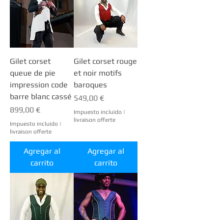
Gilet corset
Gilet corset rouge
queue de pie
et noir motifs
impression code
baroques
barre blanc cassé
Precio
549,00 €
Precio
899,00 €
Impuesto incluido
|
livraison offerte
Impuesto incluido
|
livraison offerte
Agregar al
Agregar al
carrito
carrito