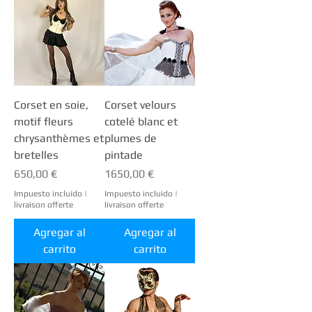
robes corsetées. Que vous rêviez de
romantisme bohème, de blancheur
précieuse ou d’un twist victorien, nous
le créerons ensemble.
Corset en soie,
Corset velours
motif fleurs
cotelé blanc et
chrysanthèmes et
plumes de
bretelles
pintade
Precio
Precio
650,00 €
1650,00 €
Impuesto incluido
|
Impuesto incluido
|
livraison offerte
livraison offerte
Agregar al
Agregar al
carrito
carrito