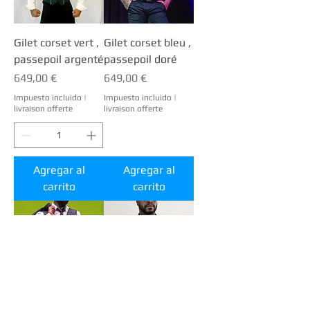
Gilet corset vert ,
Gilet corset bleu ,
passepoil argenté
passepoil doré
Precio
Precio
649,00 €
649,00 €
Impuesto incluido
|
Impuesto incluido
|
livraison offerte
livraison offerte
Agregar al
Agregar al
carrito
carrito
Gilet corset noir
Gilet corset brodé