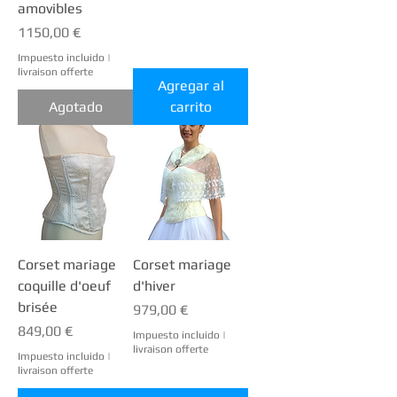
amovibles
Precio
1150,00 €
Impuesto incluido
|
livraison offerte
Agregar al
Agotado
carrito
Corset mariage
Corset mariage
coquille d'oeuf
d'hiver
brisée
Precio
979,00 €
Precio
849,00 €
Impuesto incluido
|
livraison offerte
Impuesto incluido
|
livraison offerte