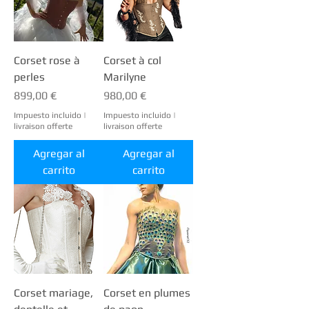
Corset rose à
Corset à col
perles
Marilyne
Precio
Precio
899,00 €
980,00 €
Impuesto incluido
|
Impuesto incluido
|
livraison offerte
livraison offerte
Agregar al
Agregar al
carrito
carrito
Corset mariage,
Corset en plumes